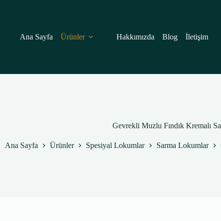
Skip
to
content
Ana Sayfa
Ürünler
Hakkımızda
Blog
İletişim
Gevrekli Muzlu Fındık Kremalı 
Ana Sayfa
Ürünler
Spesiyal Lokumlar
Sarma Lokumlar