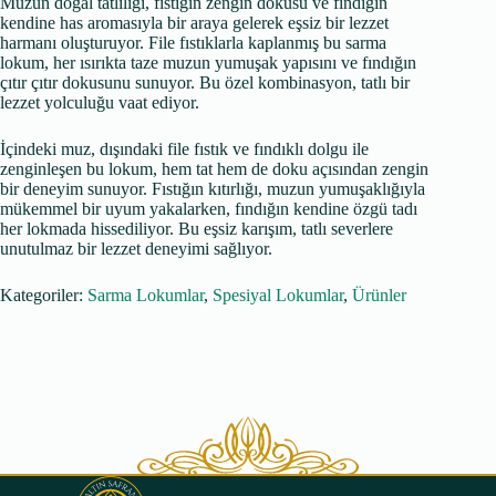
Muzun doğal tatlılığı, fıstığın zengin dokusu ve fındığın
kendine has aromasıyla bir araya gelerek eşsiz bir lezzet
harmanı oluşturuyor. File fıstıklarla kaplanmış bu sarma
lokum, her ısırıkta taze muzun yumuşak yapısını ve fındığın
çıtır çıtır dokusunu sunuyor. Bu özel kombinasyon, tatlı bir
lezzet yolculuğu vaat ediyor.
İçindeki muz, dışındaki file fıstık ve fındıklı dolgu ile
zenginleşen bu lokum, hem tat hem de doku açısından zengin
bir deneyim sunuyor. Fıstığın kıtırlığı, muzun yumuşaklığıyla
mükemmel bir uyum yakalarken, fındığın kendine özgü tadı
her lokmada hissediliyor. Bu eşsiz karışım, tatlı severlere
unutulmaz bir lezzet deneyimi sağlıyor.
Kategoriler:
Sarma Lokumlar
,
Spesiyal Lokumlar
,
Ürünler