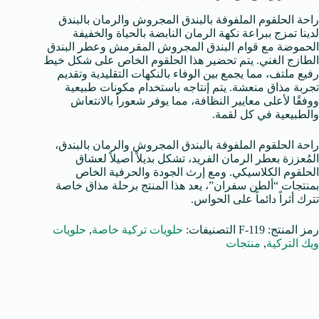
راحة الحلقوم الملفوفة بالبندق المجروش والرمان بالبندق
لدينا تمزج ببراعة نكهة الرمان النابضة بالحياة والخفيفة
الحموضة مع قوام البندق المجروش المقرمش وعطر البندق
الطازج الغني. يتم تحضير هذا الحلقوم الخاص على شكل خيط
رفيع ملتف، مما يجمع بين الوفاء بالنكهات التقليدية وتقديم
تجربة مذاق منعشة. يتم إنتاجه باستخدام مكونات طبيعية
ووفقًا لأعلى معايير النظافة، مما يوفر شعوراً بالانتعاش
والطبيعية في كل لقمة.
راحة الحلقوم الملفوفة بالبندق المجروش والرمان بالبندق،
المُعززة بعطر الرمان الفريد، تشكل بديلاً أصيلاً لعشاق
الحلقوم الكلاسيكي. ومع إرث الجودة والحرفية الخاص
بمنتجات “ألطن سفران”، يعد هذا المنتج برحلة مذاق خاصة
تترك أثراً دائماً على الحواس.
رمز المنتج:
F-119
التصنيفات:
حلويات تركية خاصة
,
حلويات
ويك التركية
,
منتجات