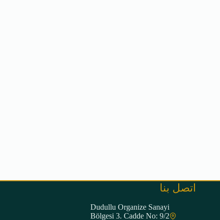
اتصل بنا
Dudullu Organize Sanayi
Bölgesi 3. Cadde No: 9/2